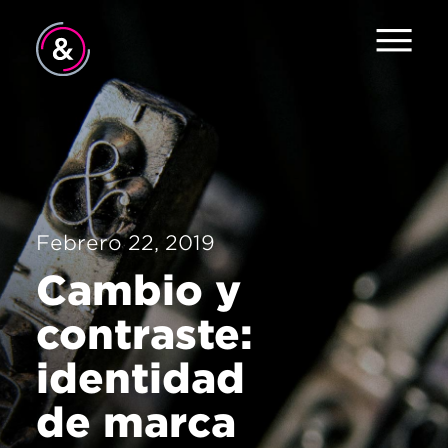
Inicio
Equipo
Servicios
Febrero 22, 2019
Trabajo
Cambio y
El Pulso
contraste:
Noticias
identidad
Contacto
de marca