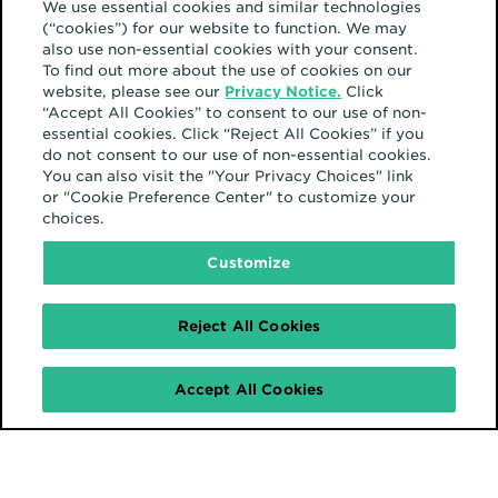
We use essential cookies and similar technologies
Somos versátiles y nos movemos
(“cookies”) for our website to function. We may
also use non-essential cookies with your consent.
con fluidez de estrategia a
To find out more about the use of cookies on our
ejecución a planeación a compra
website, please see our
Privacy Notice.
Click
“Accept All Cookies” to consent to our use of non-
y optimización.
essential cookies. Click “Reject All Cookies” if you
do not consent to our use of non-essential cookies.
You can also visit the "Your Privacy Choices" link
Estamos emocionados de
or "Cookie Preference Center" to customize your
choices.
mostrarle al mundo nuestra
Customize
nueva marca y estamos seguros
que crecerá con nosotros
Reject All Cookies
mientras continuamos innovando
y liderando la industria para
Accept All Cookies
nuestros clientes.
Escrito por