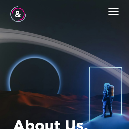
Home
Services
Jobs
About
Contact
About Us.