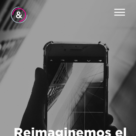
Inicio
Equipo
Servicios
Trabajo
El Pulso
Noticias
Contacto
Reimaginemos el